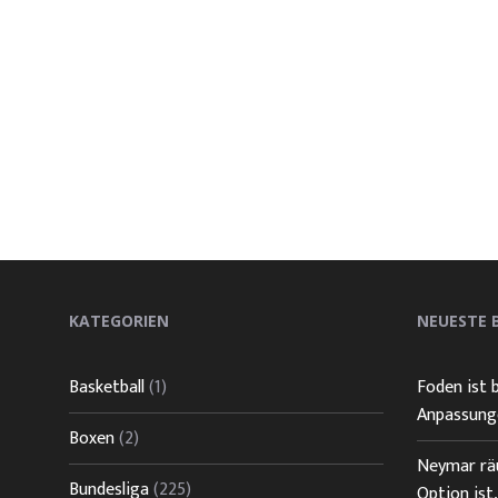
KATEGORIEN
NEUESTE 
Basketball
(1)
Foden ist 
Anpassunge
Boxen
(2)
Neymar räu
Bundesliga
(225)
Option ist