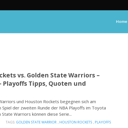
Home
kets vs. Golden State Warriors –
– Playoffs Tipps, Quoten und
 Warriors und Houston Rockets begegnen sich am
n Spiel der zweiten Runde der NBA Playoffs im Toyota
 State Warriors können diese Serie...
TAGS:
GOLDEN STATE WARRIOR
,
HOUSTON ROCKETS
,
PLAYOFFS