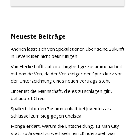
Neueste Beiträge
Andrich lässt sich von Spekulationen über seine Zukunft
in Leverkusen nicht beunruhigen
Van Hecke hofft auf eine langfristige Zusammenarbeit
mit Van de Ven, da der Verteidiger der Spurs kurz vor
der Unterzeichnung eines neuen Vertrags steht
„Inter ist die Mannschaft, die es zu schlagen gilt“,
behauptet Chivu
Spalletti lobt den Zusammenhalt bei Juventus als
Schlüssel zum Sieg gegen Chelsea
Monga erklärt, warum die Entscheidung, zu Man City
statt zu Arsenal zu wechseln, ein „Kinderspiel“ war