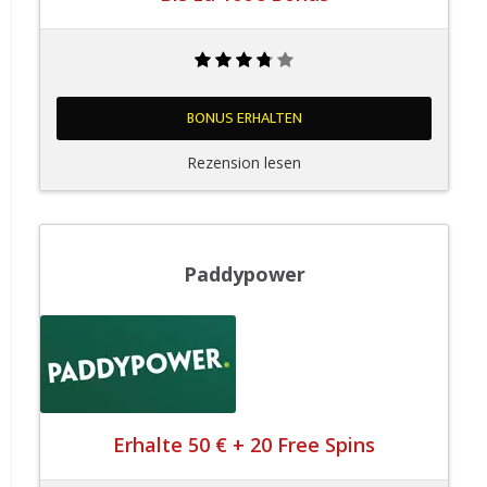
BONUS ERHALTEN
Rezension lesen
Paddypower
Erhalte 50 € + 20 Free Spins