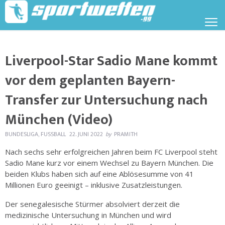
Liverpool-Star Sadio Mane kommt
vor dem geplanten Bayern-
Transfer zur Untersuchung nach
München (Video)
BUNDESLIGA
,
FUSSBALL
22. JUNI 2022
by
PRAMITH
Nach sechs sehr erfolgreichen Jahren beim FC Liverpool steht
Sadio Mane kurz vor einem Wechsel zu Bayern München. Die
beiden Klubs haben sich auf eine Ablösesumme von 41
Millionen Euro geeinigt – inklusive Zusatzleistungen.
Der senegalesische Stürmer absolviert derzeit die
medizinische Untersuchung in München und wird