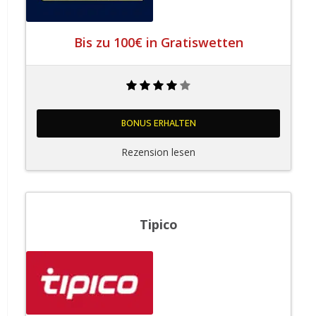
Bis zu 100€ in Gratiswetten
BONUS ERHALTEN
Rezension lesen
Tipico